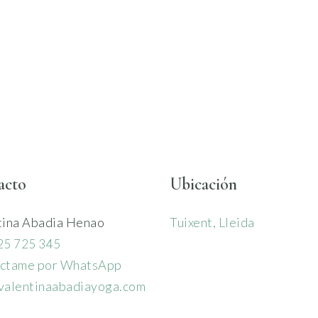
acto
Ubicación
tina Abadia Henao
Tuixent, Lleida
25 725 345
ctame por WhatsApp
valentinaabadiayoga.com