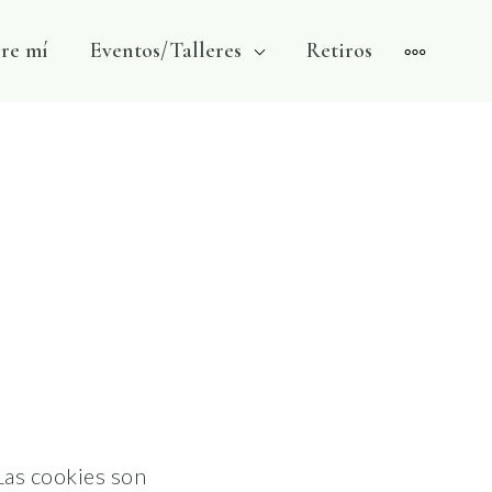
re mí
Eventos/Talleres
Retiros
MORE
 Las cookies son