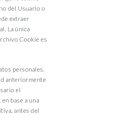
no del Usuario o
ede extraer
l. La única
archivo Cookie es
atos personales.
dad anteriormente
sario el
 en base a una
tiva, antes del