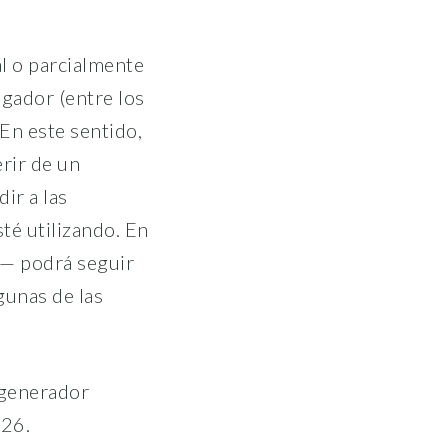
al o parcialmente
egador (entre los
 En este sentido,
rir de un
ir a las
té utilizando. En
e— podrá seguir
lgunas de las
 generador
026.