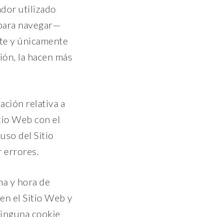
dor utilizado
 para navegar—
nte y únicamente
ción, la hacen más
ción relativa a
itio Web con el
uso del Sitio
 errores.
ha y hora de
 en el Sitio Web y
ninguna cookie