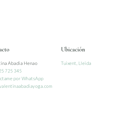
acto
Ubicación
tina Abadia Henao
Tuixent, Lleida
25 725 345
ctame por WhatsApp
valentinaabadiayoga.com